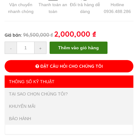
Vận chuyển
Thanh toán an
Đổi trả hàng dễ
Hotline
nhanh chóng
toàn
dàng
0936.488.286
2,000,000
₫
96,500,000
₫
Giá bán:
Số
Thêm vào giỏ hàng
-
+
lượng
ĐẶT CÂU HỎI CHO CHÚNG TÔI
THÔNG SỐ KỸ THUẬT
TẠI SAO CHỌN CHÚNG TÔI?
KHUYẾN MÃI
BẢO HÀNH