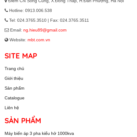
Điểm CN Sông Cùng, X.Đồng Tháp, H.Đan Phượng, Hà Nội
Hotline: 0913.006.538
Tel: 024.3765.3510 | Fax: 024.3765.3511
Email:
ng.hieu89@gmail.com
Website:
mbt.com.vn
SITE MAP
Trang chủ
Giới thiệu
Sản phẩm
Catalogue
Liên hệ
SẢN PHẨM
Máy biến áp 3 pha kiểu hở 1000kva